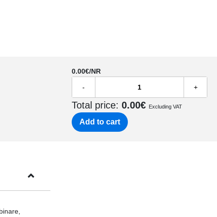
0.00
€/NR
-
+
Total price:
0.00
€
Excluding VAT
Add to cart
binare,